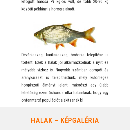
kifogott harcsa 79 kg-os volt, de több 20-30 kg
közötti példány is horogra akadt.
Dévérkeszeg, karikakeszeg, bodorka telepítése is
történt. Ezek a halak jól alkalmazkodnak a nyílt és
mélyebb vízhez is. Nagyobb számban compót és
aranykárászt is telepíthettünk, mely különleges
horgászati élményt jelent, másrészt egy újabb
lehetőség ezen őshonos ritka halainknak, hogy egy
önfenntartó populációt alakítsanak ki.
HALAK – KÉPGALÉRIA