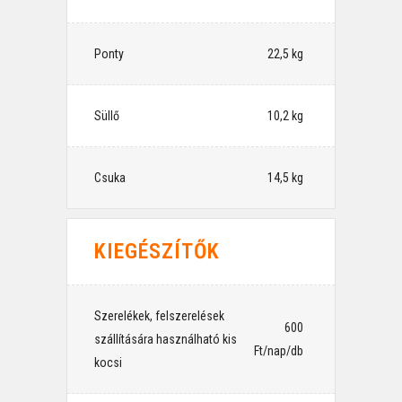
Ponty
⠀22,5 kg
Süllő
⠀10,2 kg
Csuka
⠀14,5 kg
KIEGÉSZÍTŐK
Szerelékek, felszerelések
⠀600
szállítására használható kis
Ft/nap/db
kocsi