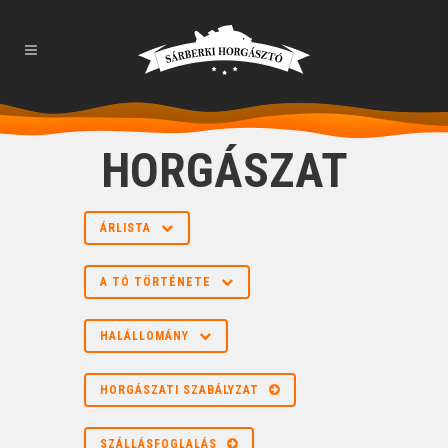
HORGÁSZAT
ÁRLISTA
A TÓ TÖRTÉNETE
HALÁLLOMÁNY
HORGÁSZATI SZABÁLYZAT
SZÁLLÁSFOGLALÁS