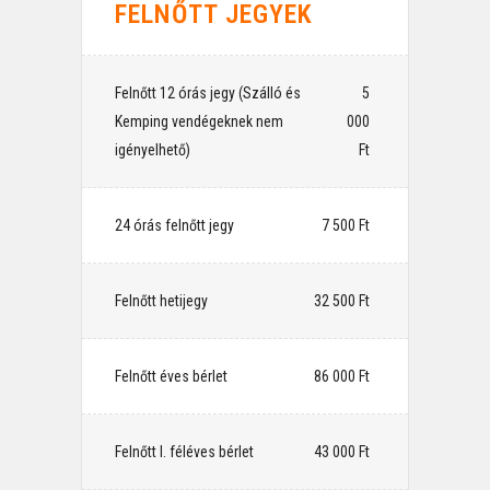
FELNŐTT JEGYEK
Felnőtt 12 órás jegy (Szálló és
⠀5
Kemping vendégeknek nem
000
igényelhető)
Ft
24 órás felnőtt jegy
⠀7 500 Ft
Felnőtt hetijegy
⠀32 500 Ft
Felnőtt éves bérlet
⠀86 000 Ft
Felnőtt I. féléves bérlet
⠀43 000 Ft