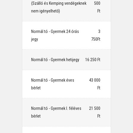
(Szálló és Kemping vendégeknek
500
nem igényelhető)
Ft
Normál tó - Gyermek 24 órás
⠀3
jegy
750Ft
Normál tó - Gyermek hetijegy
⠀16 250 Ft
Normál tó - Gyermek éves
⠀43 000
bérlet
Ft
Normál tó - Gyermek I. féléves
⠀21 500
bérlet
Ft