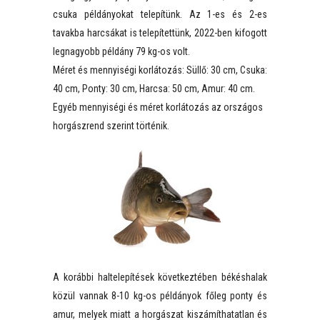
csuka példányokat telepítünk. Az 1-es és 2-es
tavakba harcsákat is telepítettünk, 2022-ben kifogott
legnagyobb példány 79 kg-os volt.
Méret és mennyiségi korlátozás: Süllő: 30 cm, Csuka:
40 cm, Ponty: 30 cm, Harcsa: 50 cm, Amur: 40 cm.
Egyéb mennyiségi és méret korlátozás az országos
horgászrend szerint történik.
A korábbi haltelepítések következtében békéshalak
közül vannak 8-10 kg-os példányok főleg ponty és
amur, melyek miatt a horgászat kiszámíthatatlan és