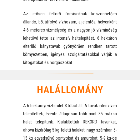
Az erősen feltörő forrásoknak köszönhetően
állandó, bő, átfolyó vízhozam, a jelentős, helyenként
4-6 méteres vízmélység és a nagyon jó vízminőség
lehetővé tette az intenzív haltelepítést. 6 hektáron
elterülő bányatavak gyönyörűen rendben tartott
környezetben, igényes szolgáltatásokkal várják a
látogatókat és horgászokat.
HALÁLLOMÁNY
A 6 hektárnyi vízterület 3 tóból áll. A tavak intenzíven
telepítettek, évente átlagosan több mint 35 mázsa
halat telepítünk. Kialakítottuk REKORD tavunkat,
ahova kizárólag 5 kg feletti halakat, nagy számban 5-
15 kg egyedsúlyú pontyokat és amurokat, 5-9 kg-os