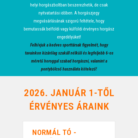
helyi horgászboltban beszerezhetik, de csak
nyitvatartási időben. A horgászjegy
megvásárlásának szigorú feltétele, hogy
bemutassák belföldi vagy külföldi érvényes horgász
engedélyüket!
Felhívjuk a kedves sporttársak figyelmét, hogy
tavainkon kizárólag szakáll nélküli és legfeljebb 6-os
méretű horoggal szabad horgászni, valamint a
pontybölcső használata kötelező!
2026. JANUÁR 1-TŐL
ÉRVÉNYES ÁRAINK
NORMÁL TÓ -