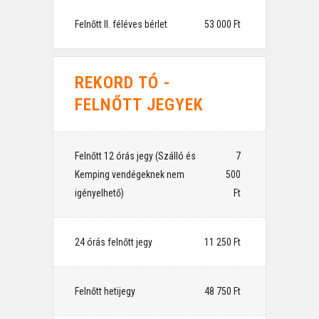
Felnőtt II. féléves bérlet
⠀53 000 Ft
REKORD TÓ -
FELNŐTT JEGYEK
Felnőtt 12 órás jegy (Szálló és
⠀7
Kemping vendégeknek nem
500
igényelhető)
Ft
24 órás felnőtt jegy
⠀11 250 Ft
Felnőtt hetijegy
⠀48 750 Ft