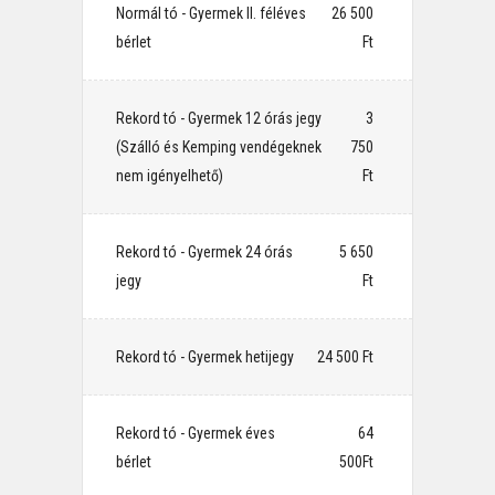
Normál tó - Gyermek II. féléves
⠀26 500
bérlet
Ft
Rekord tó - Gyermek 12 órás jegy
⠀3
(Szálló és Kemping vendégeknek
750
nem igényelhető)
Ft
Rekord tó - Gyermek 24 órás
⠀5 650
jegy
Ft
Rekord tó - Gyermek hetijegy
⠀24 500 Ft
Rekord tó - Gyermek éves
⠀64
bérlet
500Ft