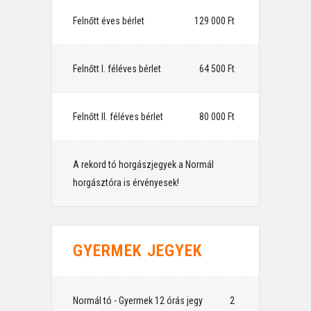
Felnőtt éves bérlet
⠀129 000 Ft
Felnőtt I. féléves bérlet
⠀64 500 Ft
Felnőtt II. féléves bérlet
⠀80 000 Ft
A rekord tó horgászjegyek a Normál
⠀
horgásztóra is érvényesek!
GYERMEK JEGYEK
Normál tó - Gyermek 12 órás jegy
⠀2