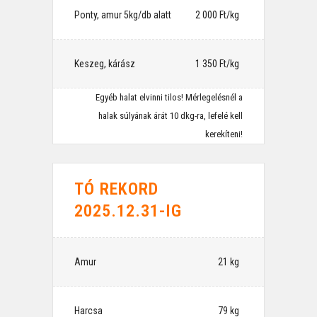
Ponty, amur 5kg/db alatt
⠀2 000 Ft/kg
Keszeg, kárász
⠀1 350 Ft/kg
Egyéb halat elvinni tilos! Mérlegelésnél a
halak súlyának árát 10 dkg-ra, lefelé kell
kerekíteni!
TÓ REKORD
2025.12.31-IG
Amur
⠀21 kg
Harcsa
⠀79 kg