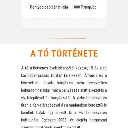
Pontybölcső bérleti díja
⠀1000 Ft/nap/db
⠀
A TÓ TÖRTÉNETE
A tó a hetvenes évek közepétől kezdve, 15 év alatt
kavicsbányászás folytán keletkezett. A város és a
környékbeli falvak horgászai nem tervszerűen
behurcolt halakkal már a bányászás alatt elkezdték a
víz telepítését és horgászatát. A vízbe természetes
úton a Kerka áradásával és a madarakon keresztül is
kerültek halak. Így alakult ki a víz természetes
halfaunája. Egészen 2002. év elejéig horgászati
szempontból “vadvízként” működött.