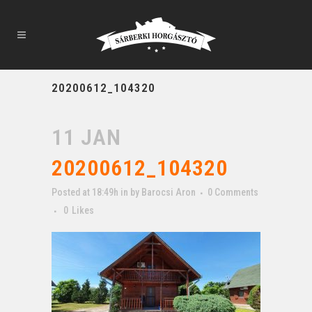
20200612_104320
11 JAN
20200612_104320
Posted at 18:49h
in
by
Barocsi Aron
0 Comments
0
Likes