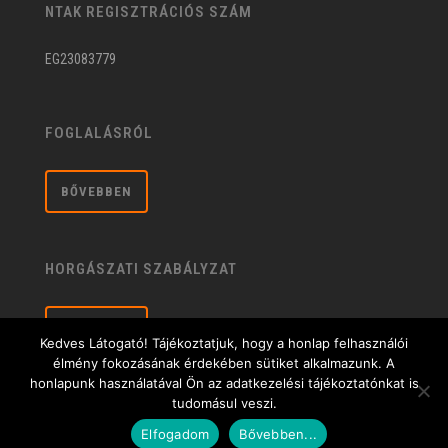
NTAK REGISZTRÁCIÓS SZÁM
EG23083779
FOGLALÁSRÓL
BŐVEBBEN
HORGÁSZATI SZABÁLYZAT
BŐVEBBEN
Kedves Látogató! Tájékoztatjuk, hogy a honlap felhasználói
élmény fokozásának érdekében sütiket alkalmazunk. A
honlapunk használatával Ön az adatkezelési tájékoztatónkat is
tudomásul veszi.
Általános üzleti feltételek
| © 2020 Sárberki Horgásztó és Szabadidőközpont |
Elfogadom
Bővebben...
Adatkezelési tájékoztató