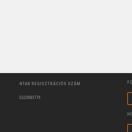
F
NTAK REGISZTRÁCIÓS SZÁM
EG23083779
H