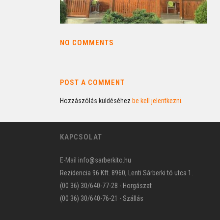
NO COMMENTS
POST A COMMENT
Hozzászólás küldéséhez
be kell jelentkezni
.
KAPCSOLAT
E-Mail
info@sarberkito.hu
Rezidencia 96 Kft. 8960, Lenti Sárberki tó utca 1.
(00 36) 30/640-77-28 - Horgászat
(00 36) 30/640-76-21 - Szállás