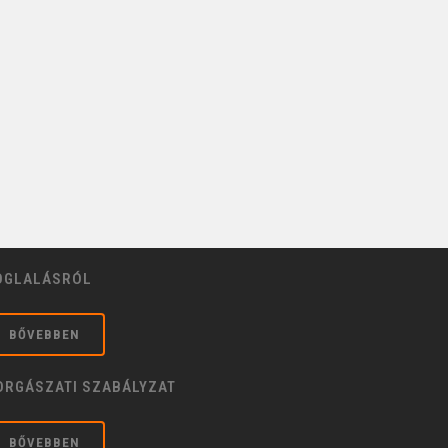
OGLALÁSRÓL
BŐVEBBEN
ORGÁSZATI SZABÁLYZAT
BŐVEBBEN