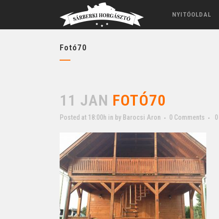
NYITÓOLDAL
Fotó70
11 JAN
FOTÓ70
Posted at 18:00h
in
by
Barocsi Aron
0 Comments
0