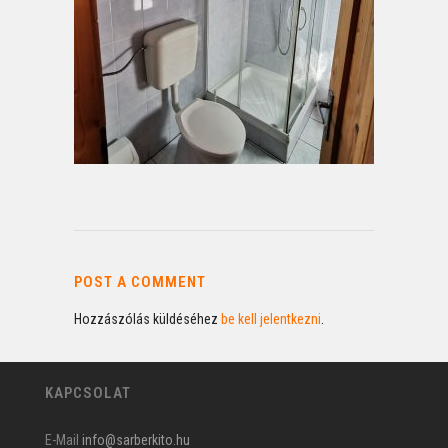
POST A COMMENT
Hozzászólás küldéséhez
be kell jelentkezni
.
KAPCSOLAT
E-Mail
info@sarberkito.hu