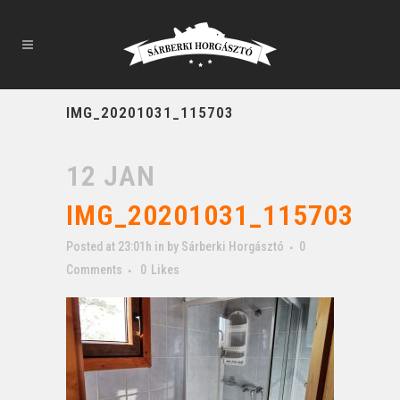
IMG_20201031_115703
12 JAN
IMG_20201031_115703
Posted at 23:01h
in
by
Sárberki Horgásztó
0
Comments
0
Likes