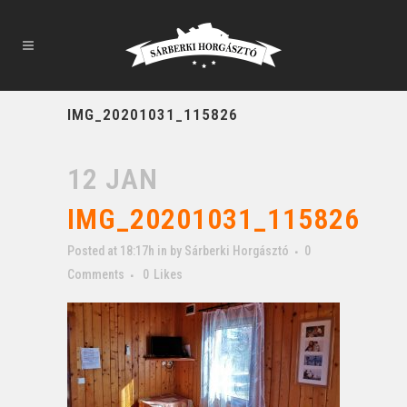
IMG_20201031_115826
12 JAN
IMG_20201031_115826
Posted at 18:17h
in
by
Sárberki Horgásztó
0
Comments
0
Likes