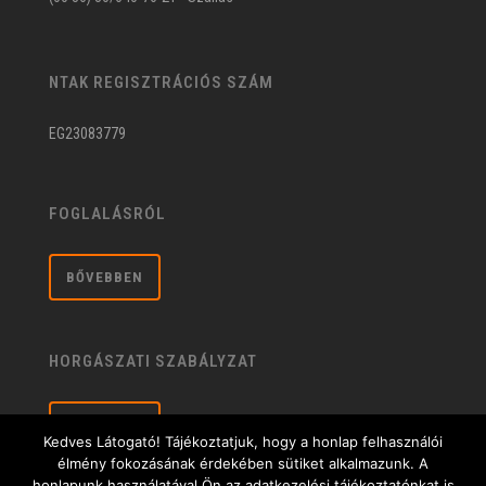
NTAK REGISZTRÁCIÓS SZÁM
EG23083779
FOGLALÁSRÓL
BŐVEBBEN
HORGÁSZATI SZABÁLYZAT
BŐVEBBEN
Kedves Látogató! Tájékoztatjuk, hogy a honlap felhasználói
élmény fokozásának érdekében sütiket alkalmazunk. A
honlapunk használatával Ön az adatkezelési tájékoztatónkat is