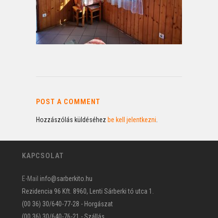
POST A COMMENT
Hozzászólás küldéséhez
be kell jelentkezni
.
KAPCSOLAT
E-Mail
info@sarberkito.hu
Rezidencia 96 Kft. 8960, Lenti Sárberki tó utca 1.
(00 36) 30/640-77-28 - Horgászat
(00 36) 30/640-76-21 - Szállás