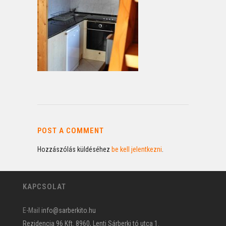
POST A COMMENT
Hozzászólás küldéséhez
be kell jelentkezni
.
KAPCSOLAT
E-Mail
info@sarberkito.hu
Rezidencia 96 Kft. 8960, Lenti Sárberki tó utca 1.