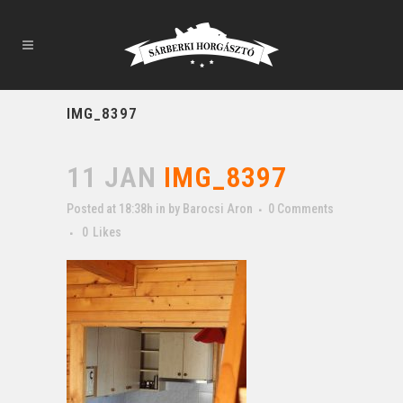
IMG_8397
11 JAN
IMG_8397
Posted at 18:38h
in
by
Barocsi Aron
0 Comments
0
Likes