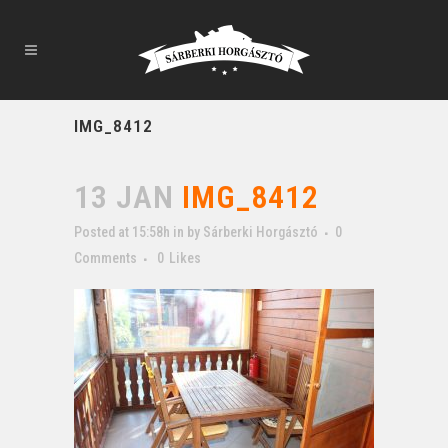
IMG_8412
13 JAN
IMG_8412
Posted at 15:58h
in
by
Sárberki Horgásztó
0
Comments
0
Likes