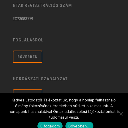
NTAK REGISZTRÁCIÓS SZÁM
EG23083779
FOGLALÁSRÓL
BŐVEBBEN
HORGÁSZATI SZABÁLYZAT
BŐVEBBEN
Kedves Látogató! Tájékoztatjuk, hogy a honlap felhasználói
élmény fokozásának érdekében sütiket alkalmazunk. A
honlapunk használatával Ön az adatkezelési tájékoztatónkat is
tudomásul veszi.
Általános üzleti feltételek
| © 2020 Sárberki Horgásztó és Szabadidőközpont |
Elfogadom
Bővebben...