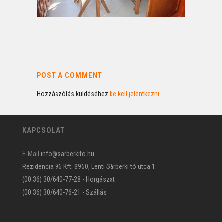
POST A COMMENT
Hozzászólás küldéséhez
be kell jelentkezni
.
KAPCSOLAT
E-Mail
info@sarberkito.hu
Rezidencia 96 Kft. 8960, Lenti Sárberki tó utca 1.
(00 36) 30/640-77-28 - Horgászat
(00 36) 30/640-76-21 - Szállás