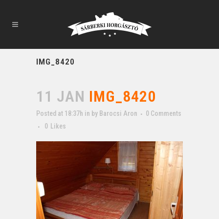
IMG_8420
11 JAN
IMG_8420
Posted at 18:37h
in
by
Barocsi Aron
0 Comments
0
Likes