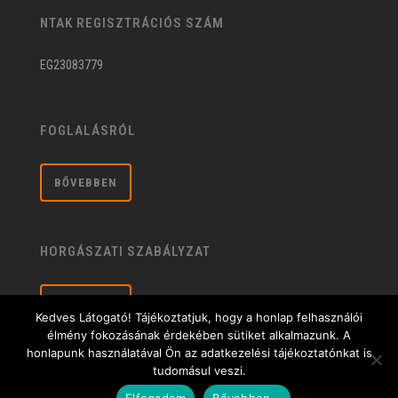
NTAK REGISZTRÁCIÓS SZÁM
EG23083779
FOGLALÁSRÓL
BŐVEBBEN
HORGÁSZATI SZABÁLYZAT
BŐVEBBEN
Kedves Látogató! Tájékoztatjuk, hogy a honlap felhasználói
élmény fokozásának érdekében sütiket alkalmazunk. A
honlapunk használatával Ön az adatkezelési tájékoztatónkat is
tudomásul veszi.
Általános üzleti feltételek
| © 2020 Sárberki Horgásztó és Szabadidőközpont |
Elfogadom
Bővebben...