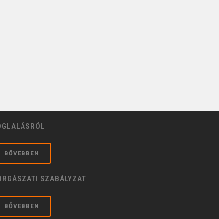
OGLALÁSRÓL
BŐVEBBEN
ORGÁSZATI SZABÁLYZAT
BŐVEBBEN