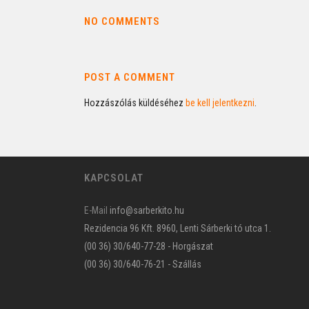
NO COMMENTS
POST A COMMENT
Hozzászólás küldéséhez
be kell jelentkezni
.
KAPCSOLAT
E-Mail
info@sarberkito.hu
Rezidencia 96 Kft. 8960, Lenti Sárberki tó utca 1.
(00 36) 30/640-77-28 - Horgászat
(00 36) 30/640-76-21 - Szállás