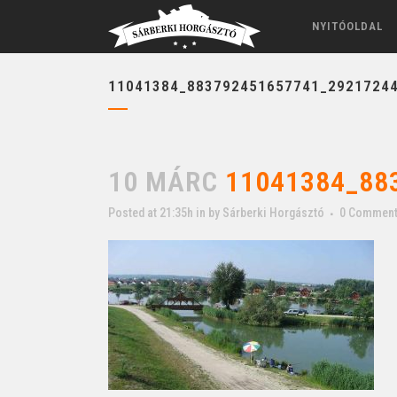
NYITÓOLDAL
11041384_883792451657741_2921724
10 MÁRC
11041384_88
Posted at 21:35h
in
by
Sárberki Horgásztó
0 Commen