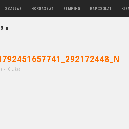
SZÁLLÁS
HORGÁSZAT
KEMPING
KAPCSOLAT
KIR
48_n
3792451657741_292172448_N
ts
0
Likes