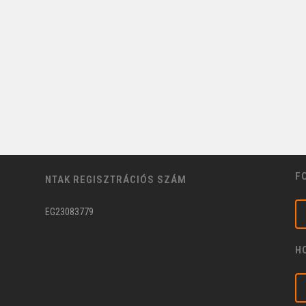
F
NTAK REGISZTRÁCIÓS SZÁM
EG23083779
H