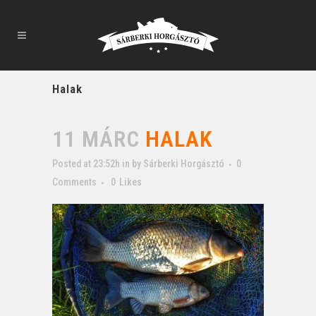
Halak
11 MÁRC
HALAK
Posted at 23:52h
in
by
Sárberki Horgásztó
0
Comments
0
Likes