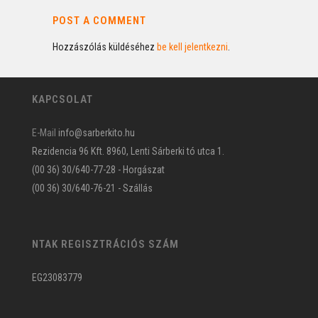
POST A COMMENT
Hozzászólás küldéséhez
be kell jelentkezni
.
KAPCSOLAT
E-Mail
info@sarberkito.hu
Rezidencia 96 Kft. 8960, Lenti Sárberki tó utca 1.
(00 36) 30/640-77-28 - Horgászat
(00 36) 30/640-76-21 - Szállás
NTAK REGISZTRÁCIÓS SZÁM
EG23083779