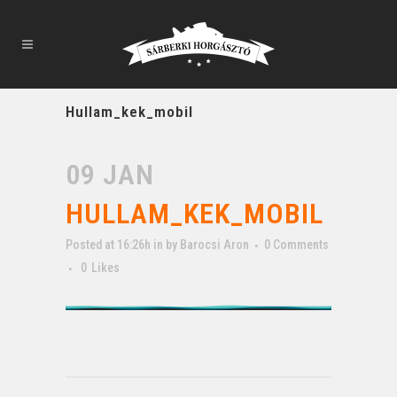
Hullam_kek_mobil
09 JAN
HULLAM_KEK_MOBIL
Posted at 16:26h
in
by
Barocsi Aron
0 Comments
0
Likes