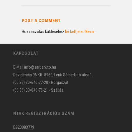
POST A COMMENT
Hozzászólás küldéséhez
be kell jelentkezni
.
KAPCSOLAT
E-Mail
info@sarberkito.hu
Rezidencia 96 Kft. 8960, Lenti Sárberki tó utca 1.
(00 36) 30/640-77-28 - Horgászat
(00 36) 30/640-76-21 - Szállás
NTAK REGISZTRÁCIÓS SZÁM
EG23083779