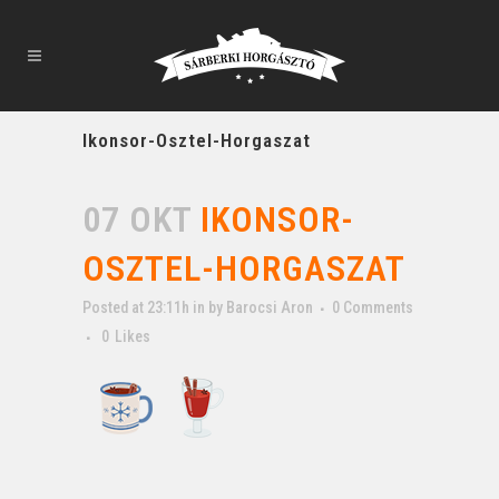
Ikonsor-Osztel-Horgaszat
07 OKT
IKONSOR-
OSZTEL-HORGASZAT
Posted at 23:11h
in
by
Barocsi Aron
0 Comments
0
Likes